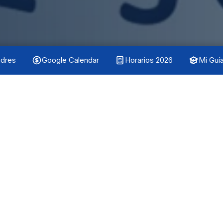
adres
Google Calendar
Horarios 2026
Mi Guí
Nuestros Pilares
FE, Virtud, Paciencia, Temor De Dios, Pacien