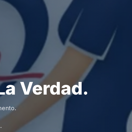
La Verdad.
mento.
.