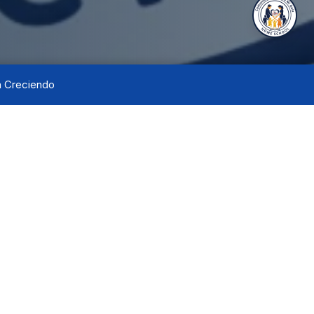
a Creciendo
cia.